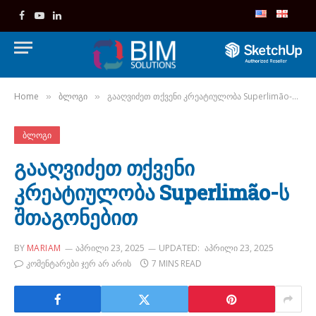
Facebook
YouTube
LinkedIn
Home
ბლოგი
გააღვიძეთ თქვენი კრეატიულობა Superlimão-ს შთაგონებით
»
»
ᲑᲚᲝᲒᲘ
გააღვიძეთ თქვენი
კრეატიულობა Superlimão-ს
შთაგონებით
BY
MARIAM
ᲐᲞᲠᲘᲚᲘ 23, 2025
UPDATED:
ᲐᲞᲠᲘᲚᲘ 23, 2025
ᲙᲝᲛᲔᲜᲢᲐᲠᲔᲑᲘ ᲯᲔᲠ ᲐᲠ ᲐᲠᲘᲡ
7 MINS READ