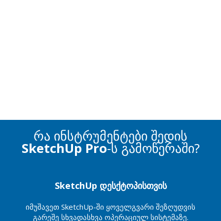
რა ინსტრუმენტები შედის
SketchUp Pro
-ს გამოწერაში?
SketchUp დესქტოპისთვის
იმუშავეთ SketchUp-ში ყოველგვარი შეზღუდვის
გარეშე სხვადასხვა ოპერაციულ სისტემაზე.